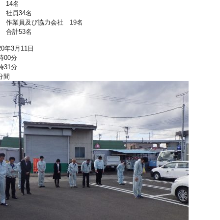
14名
 社員34名
及び協力会社 19名
53名
20年3月11日
時00分
時31分
分間