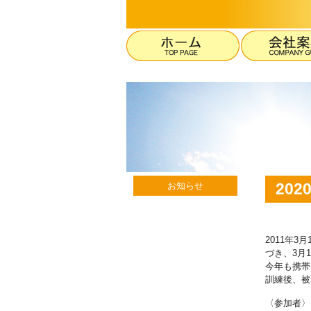
20
お知らせ
2011年
づき、3月
今年も携帯
訓練後、被
〈参加者〉