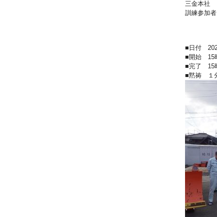
三金本社 
訓練参加者
作業員
合計
■日付 20
■開始 15
■完了 15
■黙祷 １