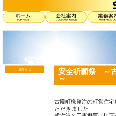
お知らせ
安全祈願祭 ～古
～
古殿町様発注の町営住宅
ただきました。
式次第と工事概要は以下