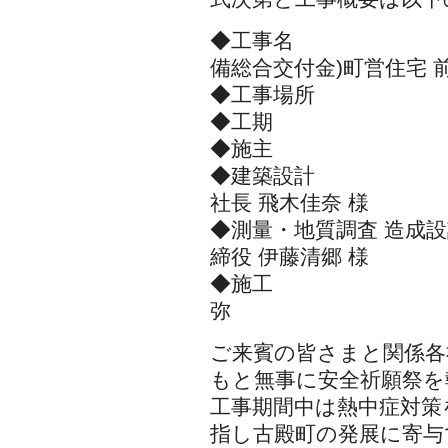
◆工事名 6地工
備総合交付金)町営住宅 
◆工事場所 福島
◆工期 令和6年
◆施主 古殿町
◆建築設計 株式
社長 飛木佳奈 様
◆測量・地質調査 造成
締役 伊藤清郷 様
◆施工 三金興
弥
ご来賓の皆さまと関係各
もと無事に安全祈願祭を
工事期間中は熱中症対策
指し古殿町の発展に寄与