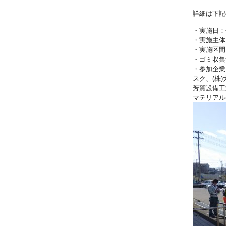
詳細は下記
・実施日：
・実施主体
・実施区間
・ゴミ収集
・参加企業
スク、(株
芳賀設備工
マテリアル(