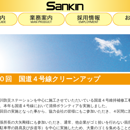
０回 国道４号線クリーンアップ
川防災ステーションを中心に施工させていただいている国道４号維持補修工
、本年も国道４号線において清掃ボランティアを実施しました。
回目の実施となった事から、協力会社の皆様にもご参加いただき、４区間に
張所長の大矢剛様にも参加いただき、通常、他企業がゴミ拾いを行わない箇
駐車帯の路肩及び歩道等）を中心に実施したため、大量のゴミを集めること