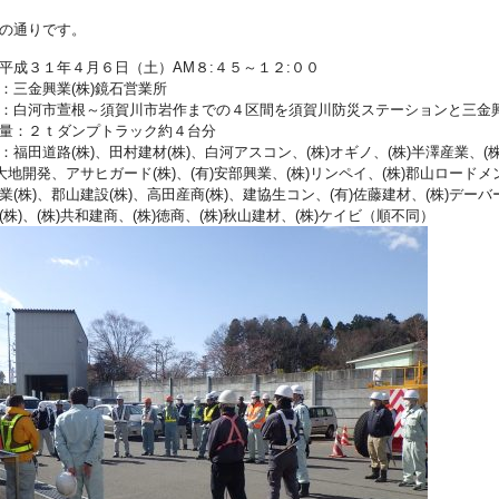
の通りです。
平成３１年４月６日（土）AM８:４５～１２:００
：三金興業(株)鏡石営業所
：白河市萱根～須賀川市岩作までの４区間を須賀川防災ステーションと三金興
量：２ｔダンプトラック約４台分
：福田道路(株)、田村建材(株)、白河アスコン、(株)オギノ、(株)半澤産業、(株
)大地開発、アサヒガード(株)、(有)安部興業、(株)リンペイ、(株)郡山ロード
業(株)、郡山建設(株)、高田産商(株)、建協生コン、(有)佐藤建材、(株)デー
株)、(株)共和建商、(株)徳商、(株)秋山建材、(株)ケイビ（順不同）