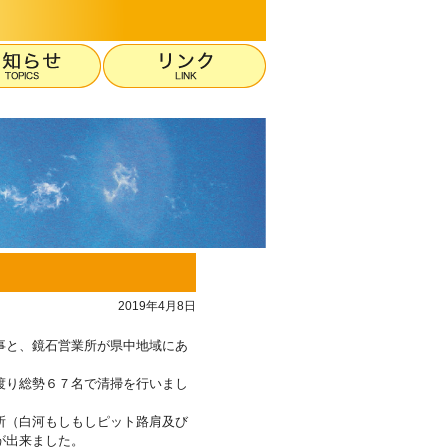
2019年4月8日
事と、鏡石営業所が県中地域にあ
渡り総勢６７名で清掃を行いまし
所（白河もしもしピット路肩及び
が出来ました。