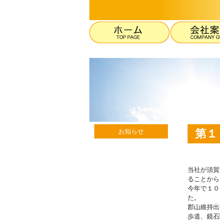
第１
お知らせ
当社が須賀
ることから
今年で１０
た。
郡山維持出
歩道、鏡石