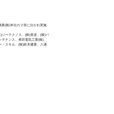
業(株)本社の２班に分かれ実施
)ジーテクノス、(株)美道、(株)パ
メンテナンス、車田電気工業(株)、
バー・スキル、(株)鈴木建業、八溝