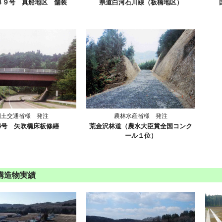
８９号 真船地区 舗装
県道白河石川線（板橋地区）
国土交通省様 発注
農林水産省様 発注
4号 矢吹橋床板修繕
荒金沢林道（農水大臣賞全国コンク
ール１位）
構造物実績