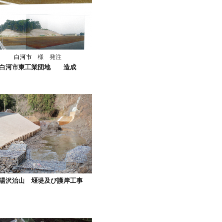
白河市 様 発注
白河市東工業団地 造成
湯沢治山 堰堤及び護岸工事