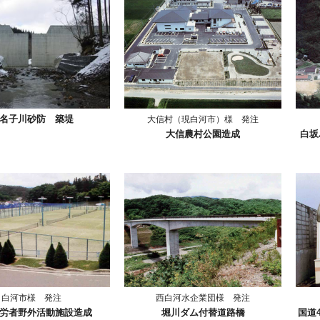
名子川砂防 築堤
大信村（現白河市）様 発注
大信農村公園造成
白坂
白河市様 発注
西白河水企業団様 発注
労者野外活動施設造成
堀川ダム付替道路橋
国道