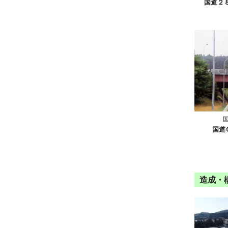
国道２
国道
造成・