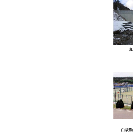
真
白坂勤