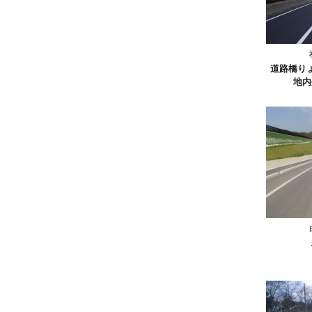
道路橋り
地内