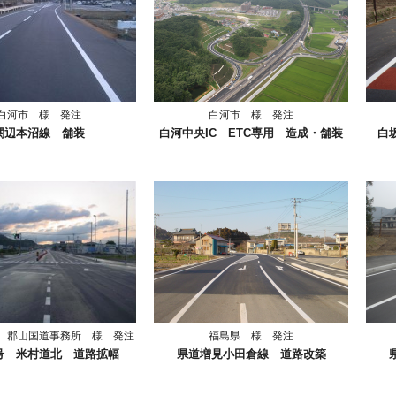
白河市 様 発注
白河市 様 発注
関辺本沼線 舗装
白河中央IC ETC専用 造成・舗装
白
 郡山国道事務所 様 発注
福島県 様 発注
号 米村道北 道路拡幅
県道増見小田倉線 道路改築