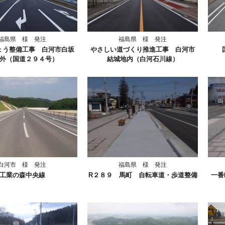
福島県 様 発注
福島県 様 発注
ょう整備工事 白河市白坂
やさしい道づくり推進工事 白河市
外（国道２９４号）
結城地内（白河石川線）
白河市 様 発注
福島県 様 発注
工業の森中央線
R２８９ 馬町 自転車道・歩道整備
一番