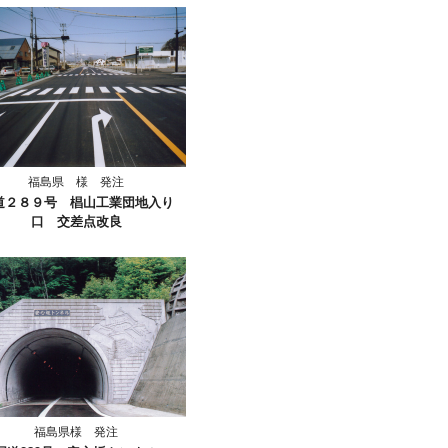
福島県 様 発注
道２８９号 椙山工業団地入り
口 交差点改良
福島県様 発注