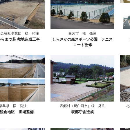
社会福祉事業団 様 発注
白河市 様 発注
からまつ荘 敷地造成工事
しらさかの森スポーツ公園 テニス
コート改修
北
福島県 様 発注
表郷村（現白河市）様 発注
熊倉地区 圃場整備
表郷庁舎造成